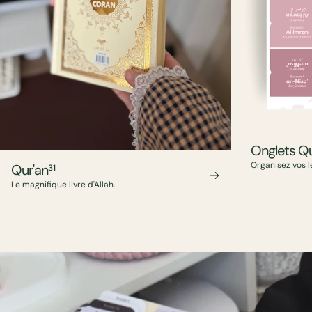
Onglets Qu
Organisez vos l
Qur'an
31
Le magnifique livre d'Allah.