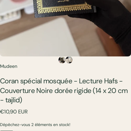
Mudeen
Coran
spécial
mosquée
-
Lecture
Hafs
-
Couverture
Noire
dorée
rigide
(14
x
20
cm
-
tajlid)
€10,90 EUR
Dépêchez-vous 2 éléments en stock!