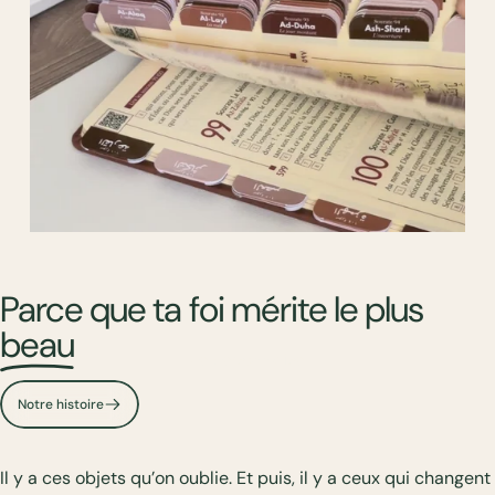
Personnalise
ton
Qur'an
avec
Parce que ta foi mérite le plus
Jardin
Sacré
beau
Je personnalise
Notre histoire
Page 1
Page 2
Page 3
Il y a ces objets qu’on oublie. Et puis, il y a ceux qui changent