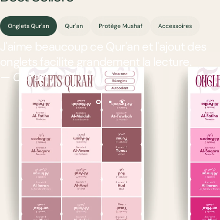
Onglets Qur'an
Qur'an
Protège Mushaf
Accessoires
J'aime beaucoup ce Qur'an et l'ajout des
onglets facilite grandement la lecture.
— Chiraz