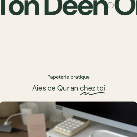
on Deen
Org
Avant
Qur'an simple
Papeterie pratique
Aies ce Qur'an
chez toi
Après
Qur'an avec onglets Jardin Sacré