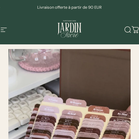
Passer au contenu
Diaporama Pause
Livraison offerte à partir de 90 EUR
Mudeen
Navigation
Rech
P
Diaporama Pause