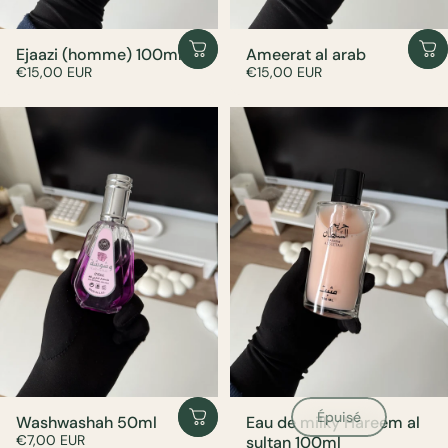
Ejaazi (homme) 100ml
Ameerat al arab
€15,00 EUR
€15,00 EUR
Épuisé
Washwashah 50ml
Eau de milky Hareem al
€7,00 EUR
sultan 100ml