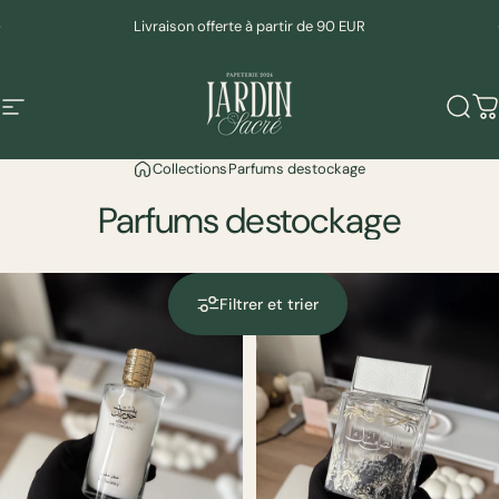
Passer au contenu
Diaporama Pause
Livraison offerte à partir de 90 EUR
Navigation
Mudeen
Rech
P
Collections
Parfums destockage
Parfums
destockage
Filtrer et trier