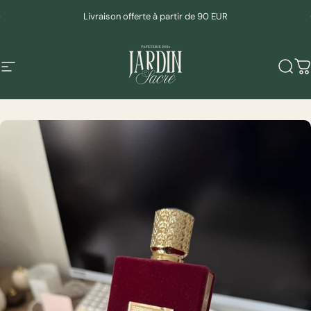
Passer au contenu
Diaporama Pause
Livraison offerte à partir de 90 EUR
Navigation
Mudeen
Rech
P