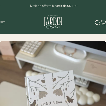
Passer au contenu
Diaporama Pause
Livraison offerte à partir de 90 EUR
Navigation
Mudeen
Rech
P