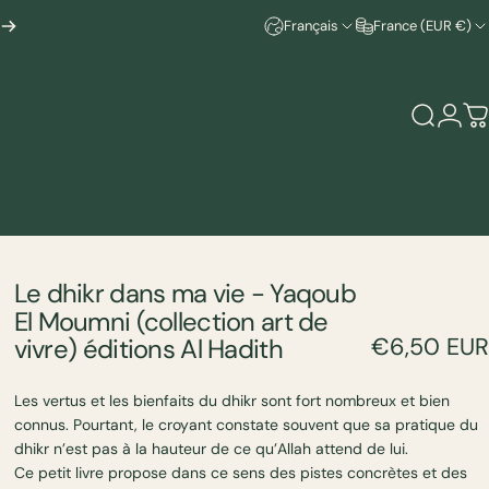
Français
France (EUR €)
Recherc
Conn
P
Le
dhikr
dans
ma
vie
-
Yaqoub
El
Moumni
(collection
art
de
vivre)
éditions
Al
Hadith
€6,50 EUR
Les vertus et les bienfaits du dhikr sont fort nombreux et bien
connus. Pourtant, le croyant constate souvent que sa pratique du
dhikr n’est pas à la hauteur de ce qu’Allah attend de lui.
Ce petit livre propose dans ce sens des pistes concrètes et des