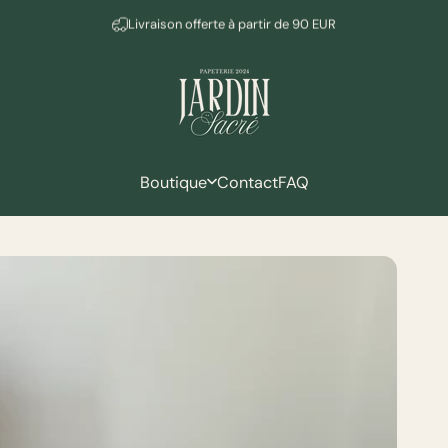
Diaporama Pause
Abonnement newsletter = -10%
Mudeen
Boutique
Contact
FAQ