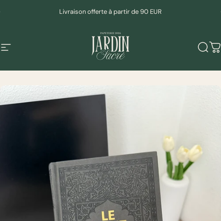
Passer au contenu
Diaporama Pause
Livraison offerte à partir de 90 EUR
Navigation
Mudeen
Rech
P