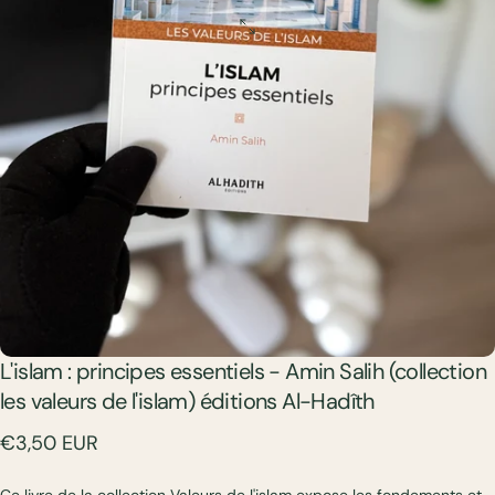
L'islam
:
principes
essentiels
-
Amin
Salih
(collection
les
valeurs
de
l'islam)
éditions
Al-Hadîth
€3,50 EUR
Ce livre de la collection Valeurs de l'islam expose les fondements et