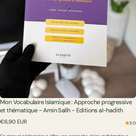
Mon
Vocabulaire
Islamique
:
Approche
progressive
et
thématique
-
Amin
Salih
-
Editions
al-hadith
€6,90 EUR
5.0
Ce manuel pédagogique offre une approche claire et thématique