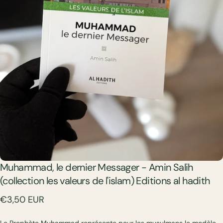
Muhammad,
le
dernier
Messager
-
Amin
Salih
(collection
les
valeurs
de
l'islam)
Editions
al
hadith
€3,50 EUR
Le Prophète Muhammad représente pour les musulmans le modèle