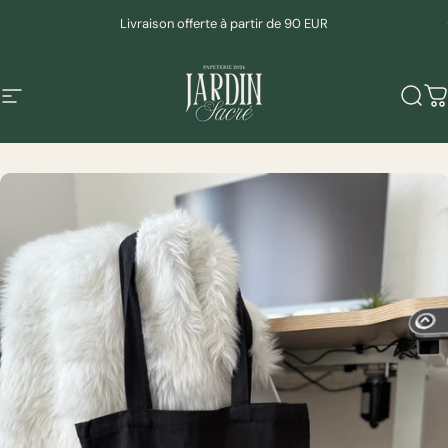
Passer au contenu
Diaporama Pause
Livraison offerte à partir de 90 EUR
Navigation
Mudeen
Rech
P